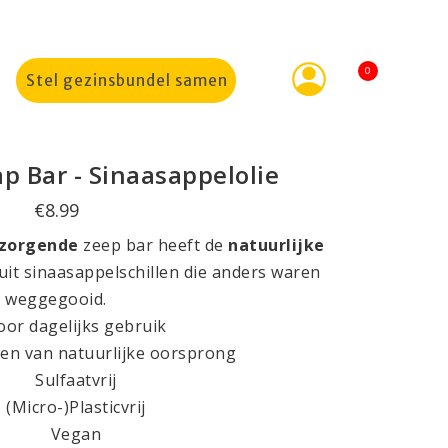
0
Stel gezinsbundel samen
p Bar - Sinaasappelolie
€8.99
rzorgende
zeep bar heeft de
natuurlijke
uit sinaasappelschillen die anders waren
weggegooid.
oor dagelijks gebruik
ten van natuurlijke oorsprong
Sulfaatvrij
(Micro-)Plasticvrij
Vegan