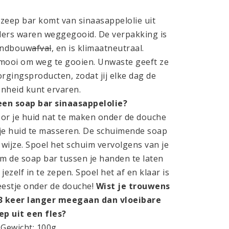
 zeep bar komt van sinaasappelolie uit
nders waren weggegooid. De verpakking is
andbouw
afval
, en is klimaatneutraal.
e mooi om weg te gooien. Unwaste geeft ze
rgingsproducten, zodat jij elke dag de
nheid kunt ervaren.
een soap bar sinaasappelolie?
oor je huid nat te maken onder de douche
 je huid te masseren. De schuimende soap
e wijze. Spoel het schuim vervolgens van je
om de soap bar tussen je handen te laten
ezelf in te zepen. Spoel het af en klaar is
eestje onder de douche!
Wist je trouwens
 3 keer langer meegaan dan vloeibare
ep uit een fles?
Gewicht: 100g