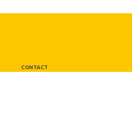
CONTACT
VEELGESTELDE VRAGEN
OVER ONS